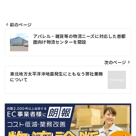
前のページ
投
アパレル・雑貨等の物流ニーズに対応した首都
圏向け物流センターを開設
稿
ナ
次のページ
ビ
ゲ
東北地方太平洋沖地震発生にともなう弊社業務
について
ー
シ
ョ
ン