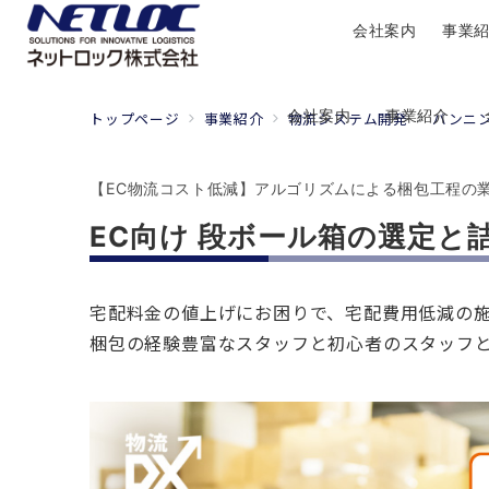
会社案内
事業
会社案内
事業紹介
トップページ
事業紹介
物流システム開発
バンニ
【EC物流コスト低減】アルゴリズムによる梱包工程の
EC向け 段ボール箱の選定と
宅配料金の値上げにお困りで、宅配費用低減の
梱包の経験豊富なスタッフと初心者のスタッフ