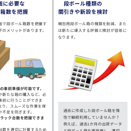
画に必要な
段ボール種類の
ル箱数を把握
間引きや新設を検討
階で段ボール箱数を把握す
梱包用段ボール箱の種類を削減、また
下のメリットがあります。
は新たに導入する評価と検討が容易に
なります。
の事前準備が可能です。
や新たな箱の購入など、必
事前に行うことができま
より、スムーズな作業を保
過去に作成した段ボール箱を惰
や不足を防ぎます。
性で継続利用していませんか？
ラック台数を把握できま
例えば、過去1か月の出荷データ
台数を適切に計算するため
と段ボール箱を再評価し、適切