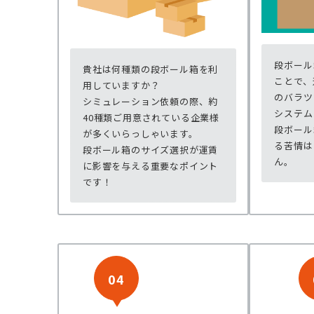
段ボール
貴社は何種類の段ボール箱を利
ことで、
用していますか？
のバラツ
シミュレーション依頼の際、約
システム
40種類ご用意されている企業様
段ボール
が多くいらっしゃいます。
る苦情は
段ボール箱のサイズ選択が運賃
ん。
に影響を与える重要なポイント
です！
04