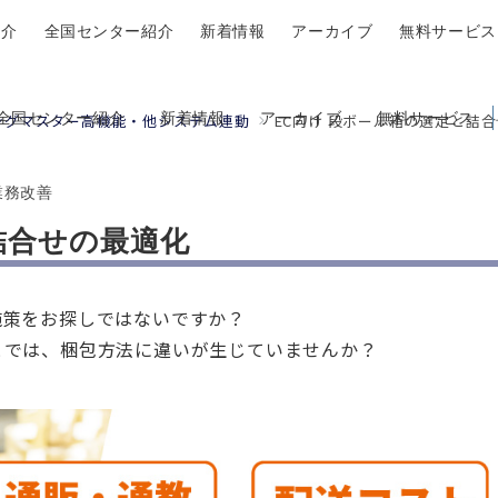
紹介
全国センター紹介
新着情報
アーカイブ
無料サービス
全国センター紹介
新着情報
アーカイブ
無料サービス
ングマスター高機能・他システム連動
EC向け 段ボール箱の選定と詰
業務改善
詰合せの最適化
施策をお探しではないですか？
とでは、梱包方法に違いが生じていませんか？