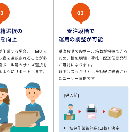
02
03
の箱選択の
受注段階で
性を向上
運用の調整が可能
が作業する場合、一回り大
受注段階で段ボール箱数が把握できる
ル箱を選択されることが多
ため、梱包明細・荷札・配送伝票発行
段ボール箱のサイズ選択を
が可能になります。
るようにサポートします。
以下はスッキリとした動線に改善され
たユーザー事例です。
[導入前]
梱包作業後箱数(口数）決定