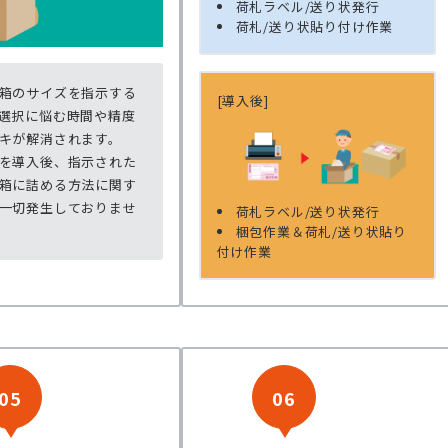
荷札ラベル/送り状発行
荷札/送り状貼り付け作業
箱のサイズを指示する
[導入後]
選択に悩む時間や精度
キが解消されます。
を導入後、指示された
箱に詰める方法に関す
一切発生しておりませ
荷札ラベル/送り状発行
梱包作業＆荷札/送り状貼り
付け作業
05
06