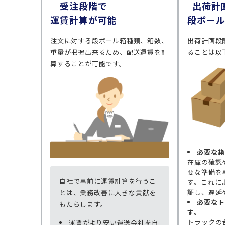
受注段階で
出荷計
運賃計算が可能
段ボー
注文に対する段ボール箱種類、箱数、
出荷計画段
重量が把握出来るため、配送運賃を計
ることは以
算することが可能です。
必要な箱
在庫の確認
要な準備を
自社で事前に運賃計算を行うこ
す。これに
証し、遅延
とは、業務改善に大きな貢献を
必要なト
もたらします。
す。
トラックの
運賃がより安い運送会社を自