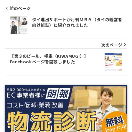
前のページ
投
タイ進出サポートが月刊ＭＢＡ（タイの経営者
向け雑誌）に紹介されました
稿
ナ
次のページ
ビ
ゲ
【第３のビール、極麦（KIWAMUGI）】
Facebookページを開設しました
ー
シ
ョ
ン