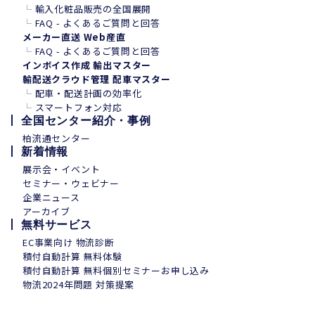
└
輸入化粧品販売の全国展開
└
FAQ - よくあるご質問と回答
メーカー直送 Web産直
└
FAQ - よくあるご質問と回答
インボイス作成 輸出マスター
輸配送クラウド管理 配車マスター
└
配車・配送計画の効率化
└
スマートフォン
対
応
全国センター紹介・事例
柏流通センター
新着情報
展示会・イベント
セミナー・ウェビナー
企業ニュース
アーカイブ
無料サービス
EC事業向け 物流診断
積付自動計算 無料体験
積付自動計算 無料個別セミナーお申し込み
物流2024年問題 対策提案