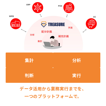
集計
分析
判断
実行
データ活用から業務実行までを、
一つのプラットフォームで。