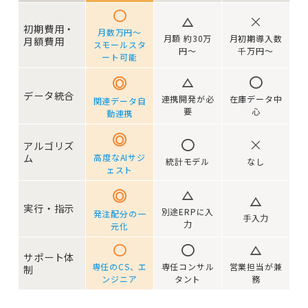
初期費用・
月数万円〜
月額 約30万
月初期導入数
月額費用
スモールスタ
円〜
千万円〜
ート可能
データ統合
連携開発が必
在庫データ中
関連データ自
要
心
動連携
アルゴリズ
ム
高度なAIサジ
統計モデル
なし
ェスト
実行・指示
別途ERPに入
発注配分の一
手入力
力
元化
サポート体
専任のCS、エ
専任コンサル
営業担当が兼
制
ンジニア
タント
務