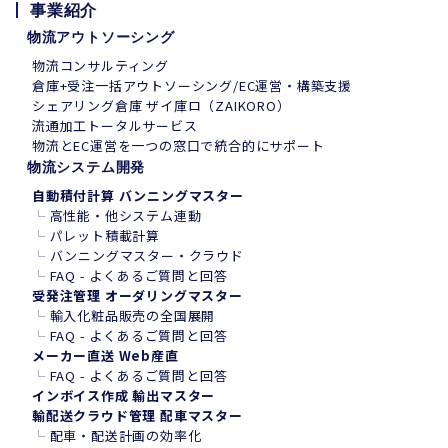
事業紹介
物流アウトソーシング
物流コンサルティング
倉庫+受注一括アウトソーシング/EC運営・構築支援
シェアリング倉庫 ザイ庫ロ（ZAIKORO）
流通加工トータルサービス
物流とEC運営を一つの窓口で統合的にサポート
物流システム開発
自動積付計算 バンニングマスター
└
高性能・他システム連動
└
パレット積載計算
└
バンニングマスター・クラウド
└
FAQ - よくあるご質問と回答
受発注管理 オーダリングマスター
└
輸入化粧品販売の全国展開
└
FAQ - よくあるご質問と回答
メーカー直送 Web産直
└
FAQ - よくあるご質問と回答
インボイス作成 輸出マスター
輸配送クラウド管理 配車マスター
└
配車・配送計画の効率化