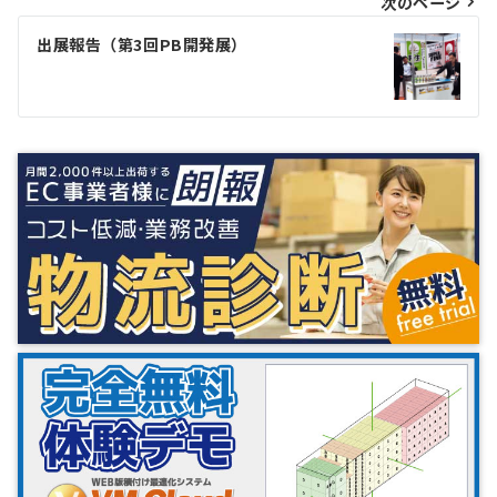
次のページ
ビ
ゲ
出展報告（第3回PB開発展）
ー
シ
ョ
ン