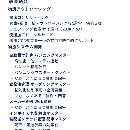
事業紹介
物流アウトソーシング
物流コンサルティング
倉庫+受注一括アウトソーシング/EC運営・構築支援
シェアリング倉庫 ザイ庫ロ（ZAIKORO）
流通加工トータルサービス
物流とEC運営を一つの窓口で統合的にサポート
物流システム開発
自動積付計算 バンニングマスター
└
高性能・他システム連動
└
パレット積載計算
└
バンニングマスター・クラウド
└
FAQ - よくあるご質問と回答
受発注管理 オーダリングマスター
└
輸入化粧品販売の全国展開
└
FAQ - よくあるご質問と回答
メーカー直送 Web産直
└
FAQ - よくあるご質問と回答
インボイス作成 輸出マスター
輸配送クラウド管理 配車マスター
└
配車・配送計画の効率化