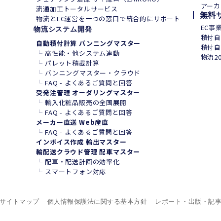
アーカ
流通加工トータルサービス
無料
物流とEC運営を一つの窓口で統合的にサポート
EC事
物流システム開発
積付自
自動積付計算 バンニングマスター
積付自
└
高性能・他システム連動
物流2
└
パレット積載計算
└
バンニングマスター・クラウド
└
FAQ - よくあるご質問と回答
受発注管理 オーダリングマスター
└
輸入化粧品販売の全国展開
└
FAQ - よくあるご質問と回答
メーカー直送 Web産直
└
FAQ - よくあるご質問と回答
インボイス作成 輸出マスター
輸配送クラウド管理 配車マスター
└
配車・配送計画の効率化
└
スマートフォン
対
応
サイトマップ
個人情報保護法に関する基本方針
レポート・出版・記