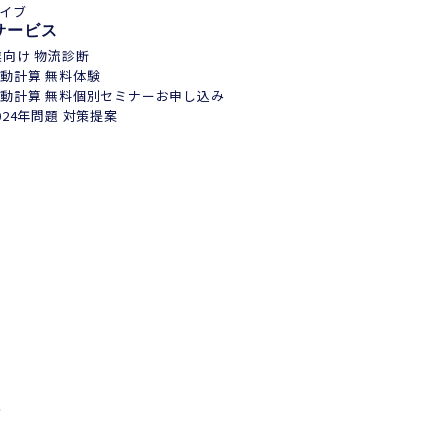
イブ
サービス
業向け 物流診断
動計算 無料体験
動計算 無料個別セミナーお申し込み
024年問題 対策提案
事