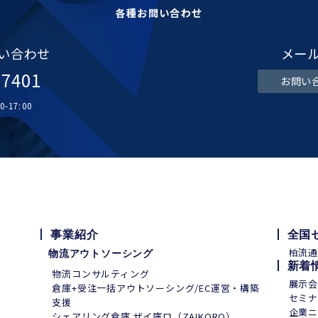
各種お問い合わせ
い合わせ
メー
-7401
お問い
-17:00
事業紹介
全国
柏流
物流アウトソーシング
新着
物流コンサルティング
展示
倉庫+受注一括アウトソーシング/EC運営・構築
セミ
支援
企業ニ
シェアリング倉庫 ザイ庫ロ（ZAIKORO）