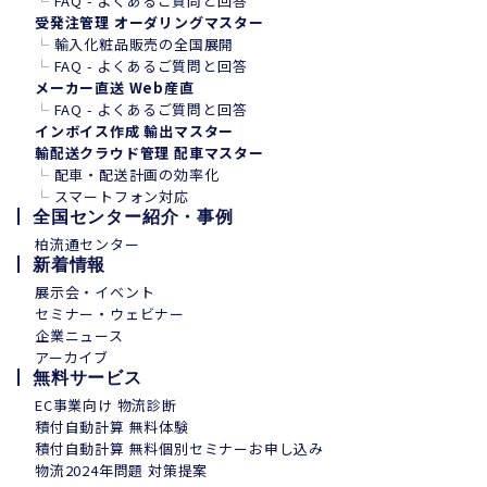
└
FAQ - よくあるご質問と回答
受発注管理 オーダリングマスター
└
輸入化粧品販売の全国展開
└
FAQ - よくあるご質問と回答
メーカー直送 Web産直
└
FAQ - よくあるご質問と回答
インボイス作成 輸出マスター
輸配送クラウド管理 配車マスター
└
配車・配送計画の効率化
└
スマートフォン
対
応
全国センター紹介・事例
柏流通センター
新着情報
展示会・イベント
セミナー・ウェビナー
企業ニュース
アーカイブ
無料サービス
EC事業向け 物流診断
積付自動計算 無料体験
積付自動計算 無料個別セミナーお申し込み
物流2024年問題 対策提案