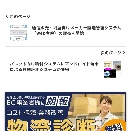
前のページ
投
通信販売・問屋向けメーカー直送管理システム
（Web産直）の販売を開始
稿
ナ
次のページ
ビ
ゲ
パレット向け積付システムにアンドロイド端末
による自動計測システムが登場
ー
シ
ョ
ン