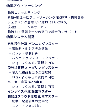
物流アウトソーシング
物流コンサルティング
倉庫+受注一括アウトソーシング/EC運営・構築支援
シェアリング倉庫 ザイ庫ロ（ZAIKORO）
流通加工トータルサービス
物流とEC運営を一つの窓口で統合的にサポート
物流システム開発
自動積付計算 バンニングマスター
└
高性能・他システム連動
└
パレット積載計算
└
バンニングマスター・クラウド
└
FAQ - よくあるご質問と回答
受発注管理 オーダリングマスター
└
輸入化粧品販売の全国展開
└
FAQ - よくあるご質問と回答
メーカー直送 Web産直
└
FAQ - よくあるご質問と回答
インボイス作成 輸出マスター
輸配送クラウド管理 配車マスター
└
配車・配送計画の効率化
└
スマートフォン
対
応