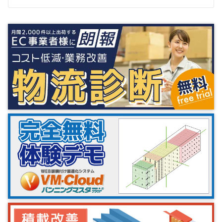
シ
ョ
ン