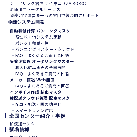
シェアリング倉庫 ザイ庫ロ（ZAIKORO）
流通加工トータルサービス
物流とEC運営を一つの窓口で統合的にサポート
物流システム開発
自動積付計算 バンニングマスター
└
高性能・他システム連動
└
パレット積載計算
└
バンニングマスター・クラウド
└
FAQ - よくあるご質問と回答
受発注管理 オーダリングマスター
└
輸入化粧品販売の全国展開
└
FAQ - よくあるご質問と回答
メーカー直送 Web産直
└
FAQ - よくあるご質問と回答
インボイス作成 輸出マスター
輸配送クラウド管理 配車マスター
└
配車・配送計画の効率化
└
スマートフォン
対
応
全国センター紹介・事例
柏流通センター
新着情報