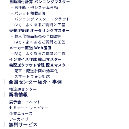
自動積付計算 バンニングマスター
└
高性能・他システム連動
└
パレット積載計算
└
バンニングマスター・クラウド
└
FAQ - よくあるご質問と回答
受発注管理 オーダリングマスター
└
輸入化粧品販売の全国展開
└
FAQ - よくあるご質問と回答
メーカー直送 Web産直
└
FAQ - よくあるご質問と回答
インボイス作成 輸出マスター
輸配送クラウド管理 配車マスター
└
配車・配送計画の効率化
└
スマートフォン
対
応
全国センター紹介・事例
柏流通センター
新着情報
展示会・イベント
セミナー・ウェビナー
企業ニュース
アーカイブ
無料サービス