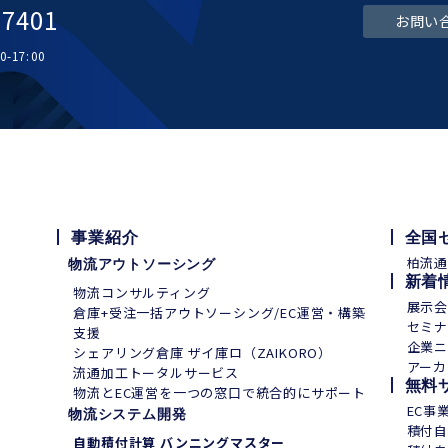
-7401
お問い
-17:00
事業紹介
全国
柏流
物流アウトソーシング
新着
物流コンサルティング
展示
倉庫+受注一括アウトソーシング/EC運営・構築
セミ
支援
企業ニ
シェアリング倉庫 ザイ庫ロ（ZAIKORO）
アーカ
流通加工トータルサービス
無料
物流とEC運営を一つの窓口で統合的にサポート
EC事
物流システム開発
積付自
自動積付計算 バンニングマスター