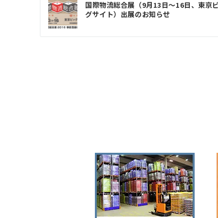
投
国際物流総合展（9月13日～16日、東京
グサイト）出展のお知らせ
稿
ナ
ビ
ゲ
ー
シ
ョ
ン