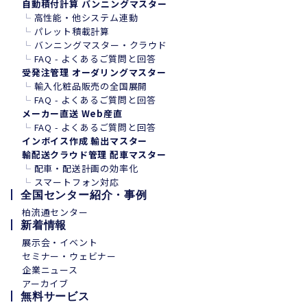
自動積付計算 バンニングマスター
└
高性能・他システム連動
└
パレット積載計算
└
バンニングマスター・クラウド
└
FAQ - よくあるご質問と回答
受発注管理 オーダリングマスター
└
輸入化粧品販売の全国展開
└
FAQ - よくあるご質問と回答
メーカー直送 Web産直
└
FAQ - よくあるご質問と回答
インボイス作成 輸出マスター
輸配送クラウド管理 配車マスター
└
配車・配送計画の効率化
└
スマートフォン
対
応
全国センター紹介・事例
柏流通センター
新着情報
展示会・イベント
セミナー・ウェビナー
企業ニュース
アーカイブ
無料サービス