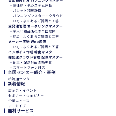
自動積付計算 バンニングマスター
└
高性能・他システム連動
└
パレット積載計算
└
バンニングマスター・クラウド
└
FAQ - よくあるご質問と回答
受発注管理 オーダリングマスター
└
輸入化粧品販売の全国展開
└
FAQ - よくあるご質問と回答
メーカー直送 Web産直
└
FAQ - よくあるご質問と回答
インボイス作成 輸出マスター
輸配送クラウド管理 配車マスター
└
配車・配送計画の効率化
└
スマートフォン
対
応
全国センター紹介・事例
柏流通センター
新着情報
展示会・イベント
セミナー・ウェビナー
企業ニュース
アーカイブ
無料サービス