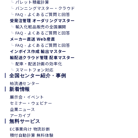
└
パレット積載計算
└
バンニングマスター・クラウド
└
FAQ - よくあるご質問と回答
受発注管理 オーダリングマスター
└
輸入化粧品販売の全国展開
└
FAQ - よくあるご質問と回答
メーカー直送 Web産直
└
FAQ - よくあるご質問と回答
インボイス作成 輸出マスター
輸配送クラウド管理 配車マスター
└
配車・配送計画の効率化
└
スマートフォン
対
応
全国センター紹介・事例
柏流通センター
新着情報
展示会・イベント
セミナー・ウェビナー
企業ニュース
アーカイブ
無料サービス
EC事業向け 物流診断
積付自動計算 無料体験