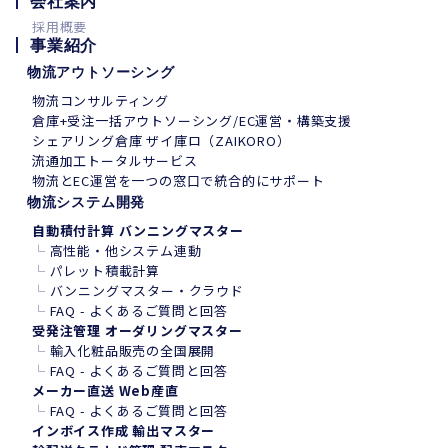
会社案内
採用概要
事業紹介
物流アウトソーシング
物流コンサルティング
倉庫+受注一括アウトソーシング/EC運営・構築支援
シェアリング倉庫 ザイ庫ロ（ZAIKORO）
流通加工トータルサービス
物流とEC運営を一つの窓口で統合的にサポート
物流システム開発
自動積付計算 バンニングマスター
└
高性能・他システム連動
└
パレット積載計算
└
バンニングマスター・クラウド
└
FAQ - よくあるご質問と回答
受発注管理 オーダリングマスター
└
輸入化粧品販売の全国展開
└
FAQ - よくあるご質問と回答
メーカー直送 Web産直
└
FAQ - よくあるご質問と回答
インボイス作成 輸出マスター