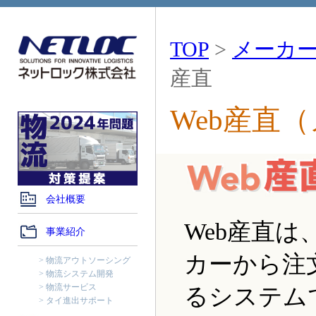
TOP
>
メーカ
産直
Web産直
会社概要
Web産直
事業紹介
カーから注
物流アウトソーシング
物流システム開発
物流サービス
るシステム
タイ進出サポート