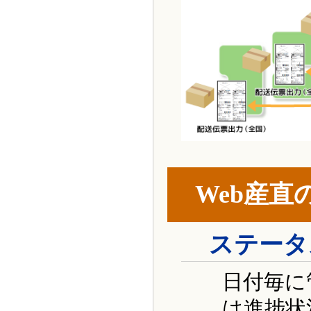
Web産直
ステータ
日付毎に
は進捗状