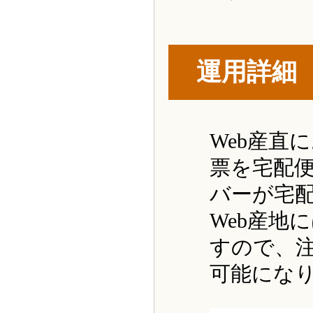
運用詳細
Web産直
票を宅配
バーが宅
Web産地
すので、
可能にな