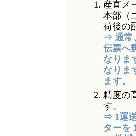
産直メ
本部（
荷後の
⇒ 通
伝票へ
なりま
なりま
ます。
精度の
す。
⇒ 1
ターを